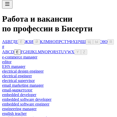
Работа и вакансии
по профессии в Бисерти
А
Б
В
Г
Д
Е
Ж
З
И
К
Л
М
Н
О
П
Р
С
Т
У
Ф
Х
Ц
Ч
Ш
Э
Ю
Ё
Й
Щ
Ы
Я
#
A
B
C
D
F
G
H
I
J
K
L
M
N
O
P
Q
R
S
T
U
V
W
X
E
Y
Z
e-commerce manager
editor
EHS manager
electrical design engineer
electrical engineer
electrical supervisor
email marketing manager
email-маркетолог
embedded developer
embedded software developer
embedded software engineer
engineering manager
english teacher