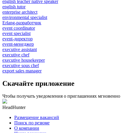
english teacher native speaker
english tutor
enterprise architect
environmental specialist
Erlang-разработчик
event coordinator
event specialist
event-директор
event-менеджер
executive assistant
executive chef
executive housekeeper
executive sous chef
export sales manager
Скачайте приложение
Чтобы получать уведомления о приглашениях мгновенно
HeadHunter
Размещение вакансий
Поиск по резюме
О компании