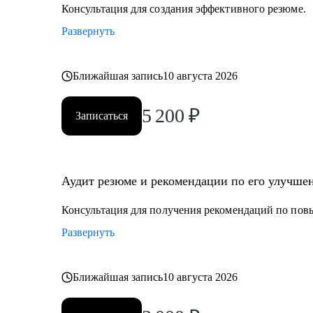
• Продажи;
Консультация для создания эффективного резюме.
• Сервис;
Развернуть
• Страхование;
• Фармацевтика, медицина, аптечный бизнес;
• Строительство и эксплуатация;
Ближайшая запись
10 августа 2026
• Гостиничный и ресторанный бизнес;
5 200
₽
• HR;
Записаться
• Гостинично-ресторанный бизнес;
• Логистика и закупки;
• Красота&Мода;
Аудит резюме и рекомендации по его улучше
• Спорт;
• PR, организация мероприятий;
Консультация для получения рекомендаций по по
• Безопасность;
Развернуть
• Услуги для бизнеса и населения.
Ближайшая запись
10 августа 2026