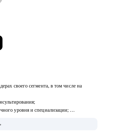
дерах своего сегмента, в том числе на
онсультирования;
ичного уровня и специализации;
товки к интервью и самопрезентации.
ь