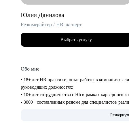
Юлия Данилова
Резюмерайтер / HR эксперт
Выбрать услугу
Обо мне
• 18+ лет HR практики, опыт работы в компаниях - ли
руководящих должностях;
• 10+ лет сотрудничества с Hh в рамках карьерного к
• 3000+ составленных резюме для специалистов разл
• 500+ продуктивных карьерных консультаций, подго
Развернут
С чем помогу: