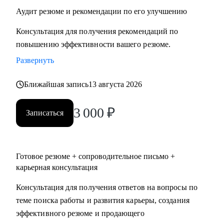
• Гостинично-ресторанный бизнес;
Аудит резюме и рекомендации по его улучшению
• Логистика и закупки;
Консультация для получения рекомендаций по
• Красота&Мода;
повышению эффективности вашего резюме.
• Спорт;
• PR, организация мероприятий;
Развернуть
• Безопасность;
Ближайшая запись
13 августа 2026
• Услуги для бизнеса и населения.
3 000
₽
Записаться
Готовое резюме + сопроводительное письмо +
карьерная консультация
Консультация для получения ответов на вопросы по
теме поиска работы и развития карьеры, создания
эффективного резюме и продающего