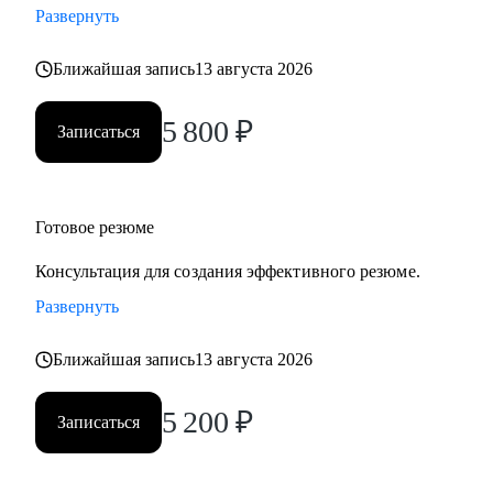
Развернуть
• помогу выбрать следующий этап в карьере и разработать
четкий план действий.
Ближайшая запись
13 августа 2026
• поделюсь алгоритмами ответов на популярные вопросы
рекрутеров, в том числе на "неудобные".
5 800
₽
Записаться
Кому могу помочь:
Имею экспертизу в различных сферах, по направлениям:
• Студенты и выпускники;
Готовое резюме
• Административный и операционный персонал;
Консультация для создания эффективного резюме.
• Финансовый блок (бухгалтерия);
Развернуть
• Продажи;
• Сервис;
Ближайшая запись
13 августа 2026
• Страхование;
• Фармацевтика, медицина, аптечный бизнес;
5 200
₽
Записаться
• Строительство и эксплуатация;
• Гостиничный и ресторанный бизнес;
• HR;