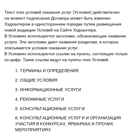
Текст этих условий оказания услуг (Условия) действителен
на момент подписания Договора может быть изменен
Хэдхантером в одностороннем порядке путем размещения
новой редакции Условий на Сайте Хэдхантера.
В Условиях используются заголовки, обозначающие название
услуги. Эти заголовки дают названия разделам, в которых
описываются условия оказания услуг.
В Условиях используются ссылки на пункты, состоящие только
из цифр. Такие ссылки ведут на пункты этих Условий.
1. ТЕРМИНЫ И ОПРЕДЕЛЕНИЯ
2. ОБЩИЕ УСЛОВИЯ
3. ИНФОРМАЦИОННЫЕ УСЛУГИ
1.1. Хэдхантер, или
Хэдхантер, ООО
4. РЕКЛАМНЫЕ УСЛУГИ
HeadHunter, или
«Хэдхантер», ИНН
2.1. Типы и статусы регистрации
5. КОНСУЛЬТАЦИОННЫЕ УСЛУГИ
Исполнитель
7718620740, адрес:
Типы регистрации
3.1. Предоставление доступа к базе данных
2.2. Активация услуг
6. КОНСУЛЬТАЦИОННЫЕ УСЛУГИ И ОРГАНИЗАЦИЯ
125047, г. Москва,
резюме с предложениями Соискателей
Описание и активация
УЧАСТИЯ В КОНКУРСАХ, ЯРМАРКАХ И ПРОЧИХ
2.1.1. Заказчику может быть присвоен один
4.0. Общие условия оказания рекламных услуг
внутригородская
о трудоустройстве с возможностью просмотра
МЕРОПРИЯТИЯХ
из Типов регистраций.
территория
4.0.1. Хэдхантер оказывает Заказчику услугу