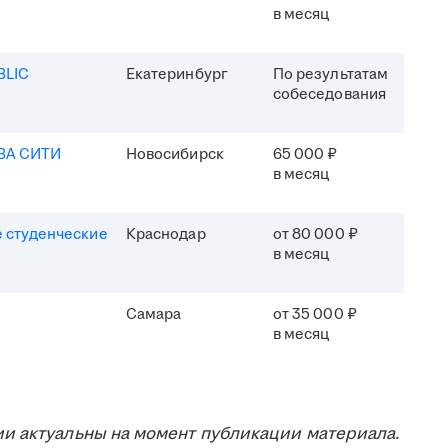
в месяц
BLIC
Екатеринбург
По результатам
собеседования
ВА СИТИ
Новосибирск
65 000 ₽
в месяц
 студенческие
Краснодар
от 80 000 ₽
в месяц
Самара
от 35 000 ₽
в месяц
и актуальны на момент публикации материала.