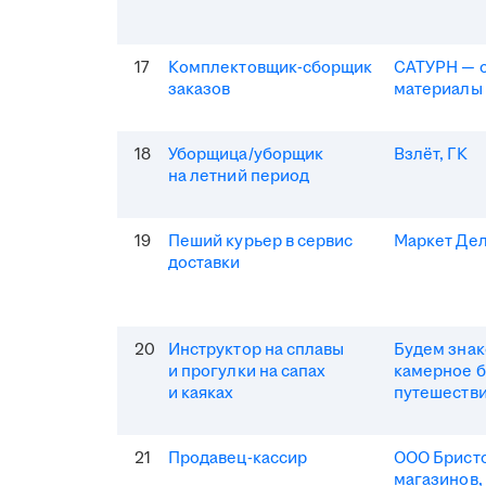
17
Комплектовщик-сборщик
САТУРН — 
заказов
материалы
18
Уборщица/уборщик
Взлёт, ГК
на летний период
19
Пеший курьер в сервис
Маркет Де
доставки
20
Инструктор на сплавы
Будем зна
и прогулки на сапах
камерное 
и каяках
путешеств
21
Продавец-кассир
ООО Бристо
магазинов,