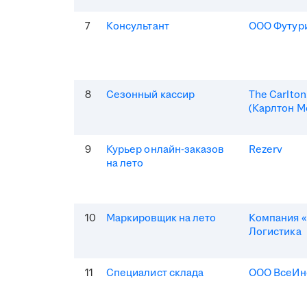
7
Консультант
ООО Футур
8
Сезонный кассир
The Carlto
(Карлтон М
9
Курьер онлайн-заказов
Rezerv
на лето
10
Маркировщик на лето
Компания «
Логистика
11
Специалист склада
ООО ВсеИн