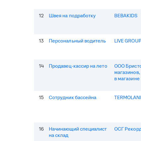
12
Швея на подработку
BEBAKIDS
13
Персональный водитель
LIVE GROU
14
Продавец-кассир на лето
ООО Бристо
магазинов,
в магазине
15
Сотрудник бассейна
TERMOLAN
16
Начинающий специалист
ОСГ Рекор
на склад