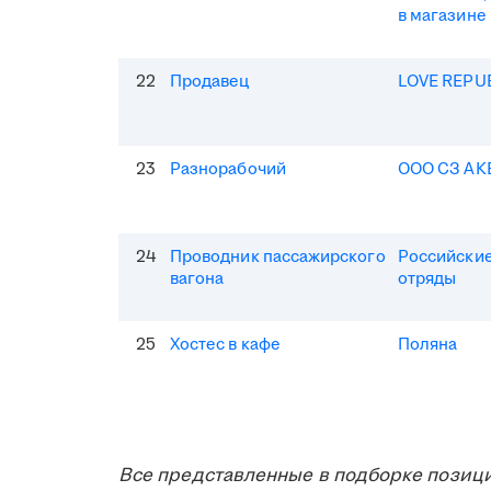
в магазине
22
Продавец
LOVE REPU
23
Разнорабочий
ООО СЗ АК
24
Проводник пассажирского
Российские
вагона
отряды
25
Хостес в кафе
Поляна
Все представленные в подборке позици