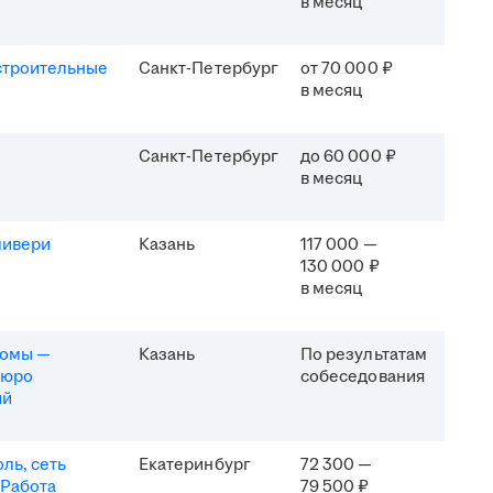
в месяц
строительные
Санкт-Петербург
от 70 000 ₽
в месяц
Санкт-Петербург
до 60 000 ₽
в месяц
ливери
Казань
117 000 —
130 000 ₽
в месяц
комы —
Казань
По результатам
бюро
собеседования
ий
ль, сеть
Екатеринбург
72 300 —
 Работа
79 500 ₽