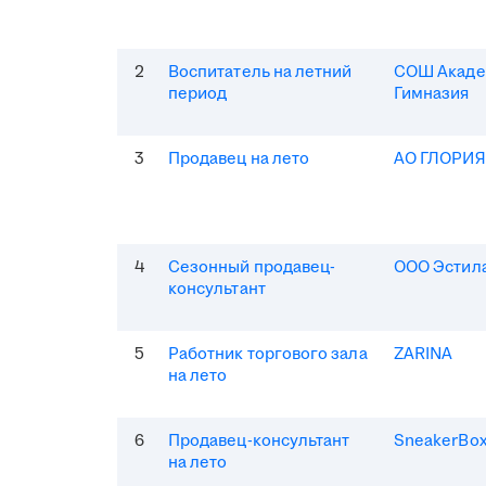
2
Воспитатель на летний
СОШ Акаде
период
Гимназия
3
Продавец на лето
АО ГЛОРИ
4
Сезонный продавец-
ООО Эстила
консультант
5
Работник торгового зала
ZARINA
на лето
6
Продавец-консультант
SneakerBo
на лето