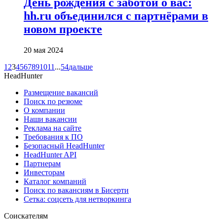
День рождения с заботой о вас:
hh.ru объединился с партнёрами в
новом проекте
20 мая 2024
1
2
3
4
5
6
7
8
9
10
11
...
54
дальше
HeadHunter
Размещение вакансий
Поиск по резюме
О компании
Наши вакансии
Реклама на сайте
Требования к ПО
Безопасный HeadHunter
HeadHunter API
Партнерам
Инвесторам
Каталог компаний
Поиск по вакансиям в Бисерти
Сетка: соцсеть для нетворкинга
Соискателям