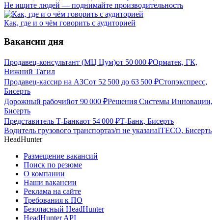
Не ищите людей — поднимайте производительность
Как, где и о чём говорить с аудиторией
Вакансии дня
Продавец-консультант (МЦ Цум)
от
50 000
₽
Орматек, ГК,
Нижний Тагил
Продавец-кассир на АЗС
от
52 500
до
63 500
₽
Стопэкспресс,
Бисерть
Дорожный рабочий
от
90 000
₽
Решения Системы Инновации,
Бисерть
Представитель Т-Банка
от
54 000
₽
Т-Банк, Бисерть
Водитель грузового транспорта
з/п не указана
ITECO, Бисерть
HeadHunter
Размещение вакансий
Поиск по резюме
О компании
Наши вакансии
Реклама на сайте
Требования к ПО
Безопасный HeadHunter
HeadHunter API