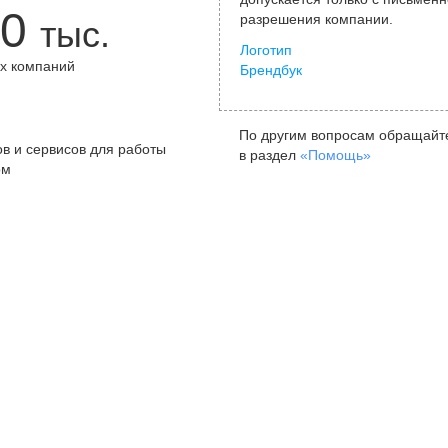
0
разрешения компании.
тыс.
Логотип
х компаний
Брендбук
+
По другим вопросам обращайт
в и сервисов для работы
в раздел
«Помощь»
ом
Санкт-Петербург
Я
ул. Жуковского, д. 19, особняк
ул