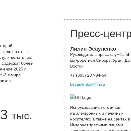
Пресс-цент
оторой
Лилия Эсауленко
 Цель hh.ru —
Руководитель пресс-службы hh.
у, и делать так,
макрорегион Сибирь, Урал, Да
и содержит более
Восток
чение 2025 г.
оп-3 в мире
+7 (383) 207-94-64
ников.
l.esaulenko@hh.ru
Использование логотипов
3
тыс.
на электронных и печатных
носителях, а также на сайтах в
Интернет третьими лицами
допускается только с письменн