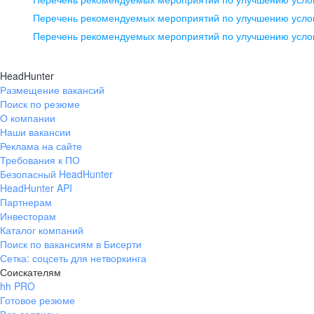
pr@ural.hh.ru
Перечень рекомендуемых мероприятий по улучшению услов
Перечень рекомендуемых мероприятий по улучшению усло
Новосибирск
ул. Большевистская, д. 35,
HeadHunter
помещение 21
Размещение вакансий
Поиск по резюме
+7 383 207-94-64
О компании
pr@nsk.hh.ru
Наши вакансии
Реклама на сайте
Требования к ПО
Безопасный HeadHunter
HeadHunter API
Партнерам
Инвесторам
Каталог компаний
Поиск по вакансиям в Бисерти
Сетка: соцсеть для нетворкинга
Соискателям
hh PRO
Готовое резюме