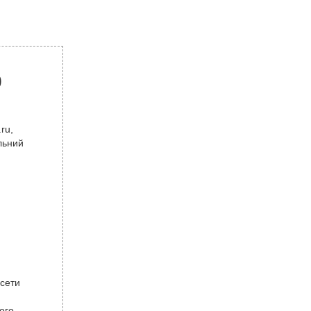
р
ru,
льний
 сети
ого