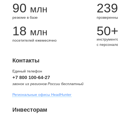
90
239
млн
резюме в базе
проверенны
18
50
млн
инструменто
посетителей ежемесячно
с персонал
Контакты
Единый телефон
+7 800 100-64-27
звонок из регионов России бесплатный
Региональные офисы HeadHunter
Москва
Инвесторам
внутригородская территория