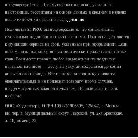
тратите много времени на поиск и вручную поднимаете
и трудоустройства. Преимущества подписки, указанные
резюме
на странице, рассчитаны на основе данных в среднем в неделю
после её покупки согласно
хотите сравнить себя с конкурентами и оценить шансы
исследованию
Подключая hh PRO, вы подтверждаете, что ознакомились
с условиями подписки и согласны с ними. Подписка даёт доступ
к функциям сервиса на срок, указанный при оформлении. Если
не отменить подписку, она автоматически продлится на тот же
срок. Вы имеете право в любое время отменить подписку
в личном кабинете — доступ к услугам сохранится до конца
оплаченного периода. Все платежи за подписку являются
окончательными и не подлежат возврату, кроме случаев,
предусмотренных законодательством. Полные условия есть
в оферте
ООО «Хэдхантер», ОГРН 1067761906805, 125047, г. Москва,
вн. тер. г. Муниципальный округ Тверской, ул. 2-я Брестская,
д. 48, помещ. 25